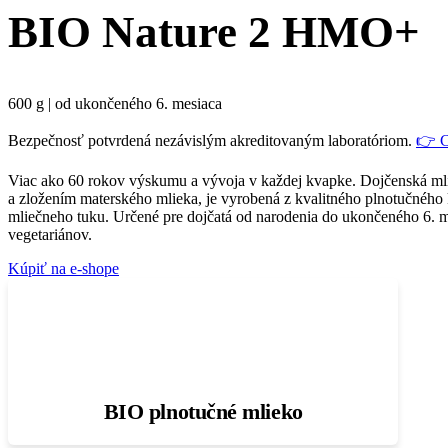
BIO Nature 2 HMO+
600 g | od ukončeného 6. mesiaca
Bezpečnosť potvrdená nezávislým akreditovaným laboratóriom.
👉 Ce
Viac ako 60 rokov výskumu a vývoja v každej kvapke. Dojčenská ml
a zložením materského mlieka, je vyrobená z kvalitného plnotučnéh
mliečneho tuku. Určené pre dojčatá od narodenia do ukončeného 6. m
vegetariánov.
Kúpiť na e-shope
BIO plnotučné mlieko