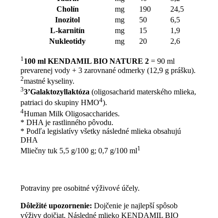
Cholín
mg
190
24,5
Inozitol
mg
50
6,5
L-karnitín
mg
15
1,9
Nukleotidy
mg
20
2,6
1
100 ml KENDAMIL BIO NATURE 2
= 90 ml
prevarenej vody + 3 zarovnané odmerky (12,9 g prášku).
2
mastné kyseliny.
3
3’Galaktozyllaktóza
(oligosacharid materského mlieka,
4
patriaci do skupiny HMO
).
4
Human Milk Oligosaccharides.
* DHA je rastlinného pôvodu.
* Podľa legislatívy všetky následné mlieka obsahujú
DHA
1
Mliečny tuk 5,5 g/100 g; 0,7 g/100 ml
Potraviny pre osobitné výživové účely.
Dôležité upozornenie:
Dojčenie je najlepší spôsob
výživy dojčiat. Následné mlieko KENDAMIL BIO