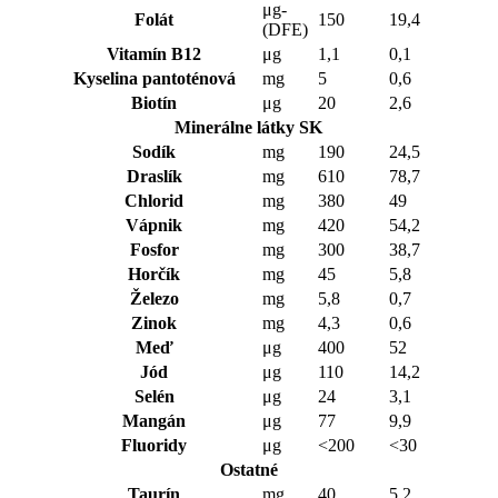
μg-
Folát
150
19,4
(DFE)
Vitamín B12
μg
1,1
0,1
Kyselina pantoténová
mg
5
0,6
Biotín
μg
20
2,6
Minerálne látky SK
Sodík
mg
190
24,5
Draslík
mg
610
78,7
Chlorid
mg
380
49
Vápnik
mg
420
54,2
Fosfor
mg
300
38,7
Horčík
mg
45
5,8
Železo
mg
5,8
0,7
Zinok
mg
4,3
0,6
Meď
μg
400
52
Jód
μg
110
14,2
Selén
μg
24
3,1
Mangán
μg
77
9,9
Fluoridy
μg
<200
<30
Ostatné
Taurín
mg
40
5,2