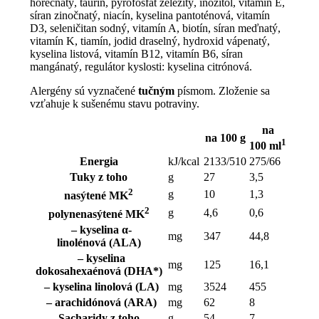
horečnatý, taurín, pyrofosfát železitý, inozitol, vitamín E,
síran zinočnatý, niacín, kyselina pantoténová, vitamín
D3, seleničitan sodný, vitamín A, biotín, síran meďnatý,
vitamín K, tiamín, jodid draselný, hydroxid vápenatý,
kyselina listová, vitamín B12, vitamín B6, síran
mangánatý, regulátor kyslosti: kyselina citrónová.
Alergény sú vyznačené
tučným
písmom. Zloženie sa
vzťahuje k sušenému stavu potraviny.
na
na 100 g
1
100 ml
Energia
kJ/kcal
2133/510
275/66
Tuky z toho
g
27
3,5
2
g
10
1,3
nasýtené MK
2
g
4,6
0,6
polynenasýtené MK
– kyselina α-
mg
347
44,8
linolénová (ALA)
– kyselina
mg
125
16,1
dokosahexaénová (DHA*)
– kyselina linolová (LA)
mg
3524
455
– arachidónová (ARA)
mg
62
8
Sacharidy z toho
g
54
7