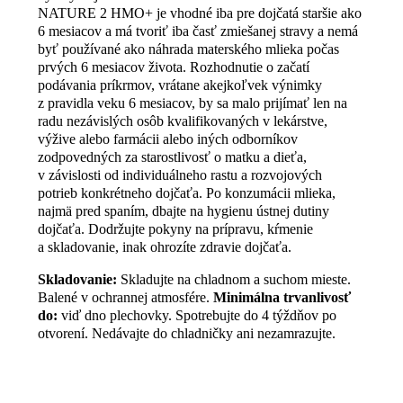
NATURE 2 HMO+ je vhodné iba pre dojčatá staršie ako
6 mesiacov a má tvoriť iba časť zmiešanej stravy a nemá
byť používané ako náhrada materského mlieka počas
prvých 6 mesiacov života. Rozhodnutie o začatí
podávania príkrmov, vrátane akejkoľvek výnimky
z pravidla veku 6 mesiacov, by sa malo prijímať len na
radu nezávislých osôb kvalifikovaných v lekárstve,
výžive alebo farmácii alebo iných odborníkov
zodpovedných za starostlivosť o matku a dieťa,
v závislosti od individuálneho rastu a rozvojových
potrieb konkrétneho dojčaťa. Po konzumácii mlieka,
najmä pred spaním, dbajte na hygienu ústnej dutiny
dojčaťa. Dodržujte pokyny na prípravu, kŕmenie
a skladovanie, inak ohrozíte zdravie dojčaťa.
Skladovanie:
Skladujte na chladnom a suchom mieste.
Balené v ochrannej atmosfére.
Minimálna trvanlivosť
do:
viď dno plechovky. Spotrebujte do 4 týždňov po
otvorení. Nedávajte do chladničky ani nezamrazujte.