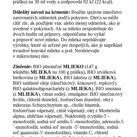
prášku) na 30 ml vody a zodpovedá 92 kJ (22 kcal).
Dôležitý návod na kŕmenie:
Použite správne množstvo
zarovnaných odmeriek podľa pokynov. Dieťa sa môže
cítiť zle, ak použijete viac alebo menej odmeriek, ako je
uvedené v pokynoch. Ak sa mlieko nespotrebuje do
dvoch hodín od prípravy, odporúčame ho vyliať
a pripraviť nové mlieko. Do mlieka nepridávajte
výrobky, ktoré sú určené pre dospelých, ako je napríklad
trvanlivé kravské mlieko a pod. Neohrievajte
v mikrovlnnej rúre.
Zloženie:
BIO plnotučné
MLIEKO
(147 g
tekutého
MLIEKA
na 100 g prášku), BIO srvátková
bielkovina (z
MLIEKA
), BIO laktóza (z
MLIEKA
),
BIO rastlinné oleje (slnečnicový, kokosový, repkový),
BIO galaktooligosacharidy (z
MLIEKA
), BIO smotana
(z
MLIEKA
), citran sodný, emulgátor: BIO slnečnicový
lecitín, chlorid draselný, fosforečnan draselný, olej z
mikrorias Schizochytrium sp., cholín bitartrát,
fosforečnan vápenatý, citrát vápenatý, olej z Mortierella
alpina, uhličitan vápenatý, Nukleotidy (cytidín-5´-
monofosfát, sodná soľ uridín-5´-monofosfátu, adenozín-5
´-monofosfát, sodná soľ inozín -5′-monofosfátu, sodná
soľ guanozín-5′-monofosfátu), vitamín C, chlorid