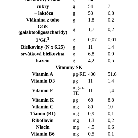
cukry
g
54
7
– laktóza
g
53
6,8
Vláknina z toho
g
1,8
0,2
GOS
g
1,7
0,2
(galaktooligosacharidy)
3
g
0,07
0,01
3’GL
Bielkoviny (N x 6.25)
g
11
1,4
srvátková bielkovina
g
6,8
0,9
kazeín
g
4,2
0,5
Vitamíny SK
Vitamín A
μg-RE
400
51,6
Vitamín D3
μg
11
1,4
mg-α-
Vitamín E
11
1,4
TE
Vitamín K
μg
68
8,8
Vitamín C
mg
80
10
Tiamín (B1)
mg
0,9
0,1
Riboflavín
mg
1,3
0,2
Niacín
mg
4,5
0,6
Vitamín B6
mg
0,5
0,1