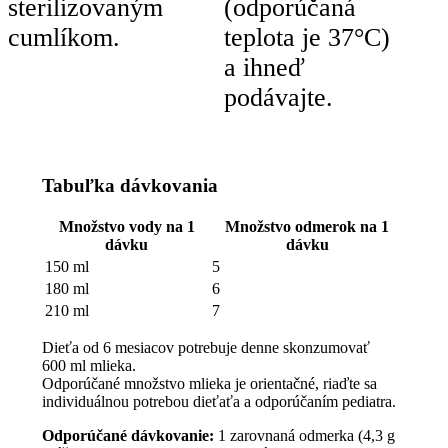
sterilizovaným
(odporúčaná
cumlíkom.
teplota je 37°C)
a ihneď
podávajte.
Tabuľka dávkovania
Množstvo vody na 1
Množstvo odmerok na 1
dávku
dávku
150 ml
5
180 ml
6
210 ml
7
Dieťa od 6 mesiacov potrebuje denne skonzumovať
600 ml mlieka.
Odporúčané množstvo mlieka je orientačné, riaďte sa
individuálnou potrebou dieťaťa a odporúčaním pediatra.
Odporúčané dávkovanie:
1 zarovnaná odmerka (4,3 g