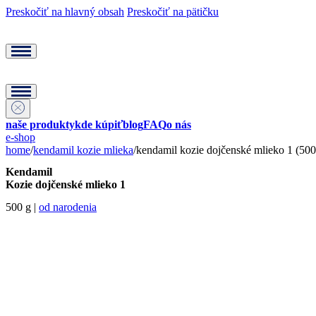
Preskočiť na hlavný obsah
Preskočiť na pätičku
naše produkty
kde kúpiť
blog
FAQ
o nás
e-shop
home
/
kendamil kozie mlieka
/
kendamil kozie dojčenské mlieko 1 (500
Kendamil
Kozie dojčenské mlieko 1
500 g |
od narodenia