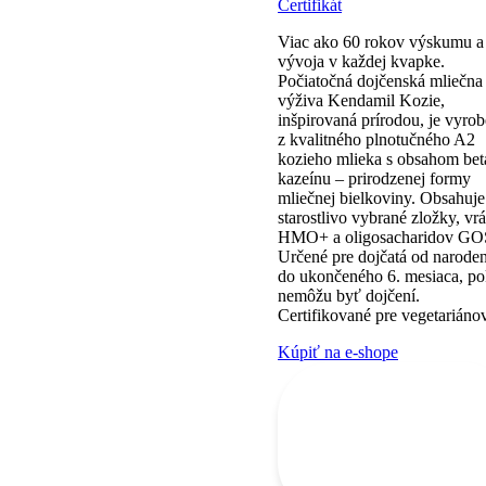
Certifikát
Viac ako 60 rokov výskumu a
vývoja v každej kvapke.
Počiatočná dojčenská mliečna
výživa Kendamil Kozie,
inšpirovaná prírodou, je vyro
z kvalitného plnotučného A2
kozieho mlieka s obsahom bet
kazeínu – prirodzenej formy
mliečnej bielkoviny. Obsahuje
starostlivo vybrané zložky, vr
HMO+ a oligosacharidov GO
Určené pre dojčatá od naroden
do ukončeného 6. mesiaca, po
nemôžu byť dojčení.
Certifikované pre vegetariánov
Kúpiť na e-shope