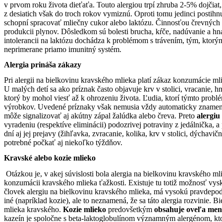
v prvom roku života dieťaťa. Touto alergiou trpí zhruba 2-5% dojčiat, 
z desiatich však do troch rokov vymiznú. Oproti tomu jedinci postihn
schopní spracovať mliečny cukor alebo laktózu. Činnosťou črevných b
produkcii plynov. Dôsledkom sú bolesti brucha, kŕče, nadúvanie a hnač
intolerancii na laktózu dochádza k problémom s trávením, tým, ktorým
neprimerane priamo imunitný systém.
Alergia prináša zákazy
Pri alergii na bielkovinu kravského mlieka platí zákaz konzumácie mli
U malých detí sa ako príznak často objavuje krv v stolici, vracanie, h
ktorý by mohol viesť až k ohrozeniu života. Ľudia, ktorí týmto pro
výrobkov. Uvedené príznaky však nemusia vždy automaticky znamenať
môže signalizovať aj akútny zápal žalúdka alebo čreva. Preto
alergiu
vyradeniu (respektíve eliminácii) podozrivej potraviny z jedálnička, a
dní aj jej prejavy (žihľavka, zvracanie, kolika, krv v stolici, dýcha
potrebné počkať aj niekoľko týždňov.
Kravské alebo kozie mlieko
Otázkou je, v akej súvislosti bola alergia na bielkovinu kravského mlie
konzumácii kravského mlieka ťažkosti. Existuje tu totiž možnosť vys
človek alergiu na bielkovinu kravského mlieka, má vysokú pravdepod
iné (napríklad kozie), ale to neznamená, že sa táto alergia rozvinie. 
mlieka kravského.
Kozie mlieko
predovšetkým
obsahuje oveľa mene
kazeín je spoločne s beta-laktoglobulínom významným alergénom, kt