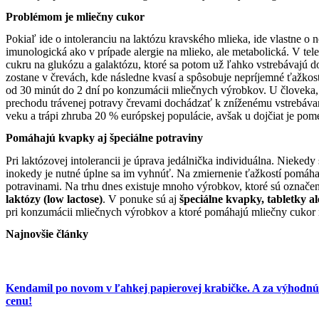
Problémom je mliečny cukor
Pokiaľ ide o intoleranciu na laktózu kravského mlieka, ide vlastne o n
imunologická ako v prípade alergie na mlieko, ale metabolická. V tel
cukru na glukózu a galaktózu, ktoré sa potom už ľahko vstrebávajú do
zostane v črevách, kde následne kvasí a spôsobuje nepríjemné ťažkost
od 30 minút do 2 dní po konzumácii mliečnych výrobkov. U človeka, k
prechodu trávenej potravy črevami dochádzať k zníženému vstrebávan
veku a trápi zhruba 20 % európskej populácie, avšak u dojčiat je pom
Pomáhajú kvapky aj špeciálne potraviny
Pri laktózovej intolerancii je úprava jedálnička individuálna. Niekedy
inokedy je nutné úplne sa im vyhnúť. Na zmiernenie ťažkostí pomáha
potravinami. Na trhu dnes existuje mnoho výrobkov, ktoré sú označe
laktózy (low lactose)
. V ponuke sú aj
špeciálne kvapky, tabletky 
pri konzumácii mliečnych výrobkov a ktoré pomáhajú mliečny cukor 
Najnovšie články
Kendamil po novom v ľahkej papierovej krabičke. A za výhodnú
cenu!