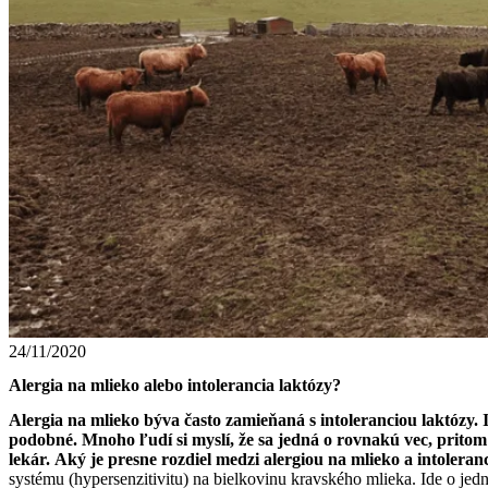
24/11/2020
Alergia na mlieko alebo intolerancia laktózy?
Alergia na mlieko býva často zamieňaná s intoleranciou laktózy. 
podobné. Mnoho ľudí si myslí, že sa jedná o rovnakú vec, pritom 
lekár. Aký je presne rozdiel medzi alergiou na mlieko a intoleran
systému (hypersenzitivitu) na bielkovinu kravského mlieka. Ide o jednu