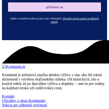
přihlásit se
Vaše e-mailová adresa je u nás v bezpečí.
Zásady zpracování osobních
údajů
.
Kendamil je prémiová značka detskej výživy s viac ako 60 rokmi
skúseností s výrobou dojčenského mlieka. Od klasických, bio a
kozích mliek až po špeciálnu výživu a doplnky – sme tu pre rodiny
na každom kroku ich rodičovskej cesty.
Kontakt
Oficiálny e-shop Kendamilu
Sekcia pre odbornú verejnosť