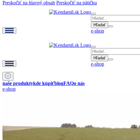
Preskočiť na hlavný obsah
Preskočiť na pätičku
Hľadať
e-shop
Hľadať
e-shop
naše produkty
kde kúpiť
blog
FAQ
o nás
e-shop